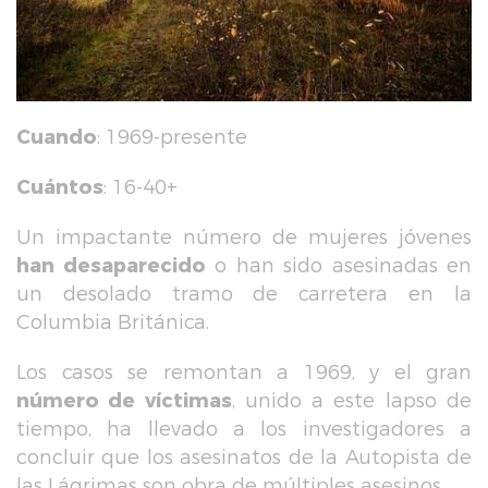
Cuando
: 1969-presente
Cuántos
: 16-40+
Un impactante número de mujeres jóvenes
han desaparecido
o han sido asesinadas en
un desolado tramo de carretera en la
Columbia Británica.
Los casos se remontan a 1969, y el gran
número de víctimas
, unido a este lapso de
tiempo, ha llevado a los investigadores a
concluir que los asesinatos de la Autopista de
las Lágrimas son obra de múltiples asesinos.