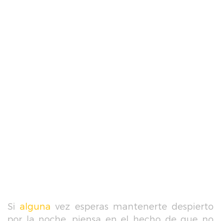
Si
alguna
vez esperas mantenerte despierto
por la noche, piensa en el hecho de que no