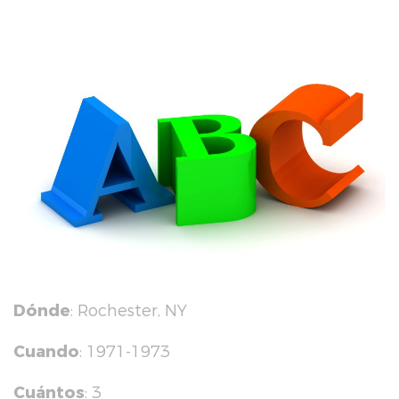
Dónde
: Rochester, NY
Cuando
: 1971-1973
Cuántos
: 3