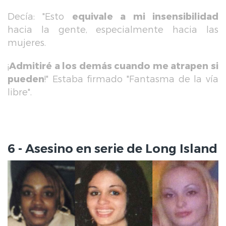
Decía: "Esto
equivale a mi insensibilidad
hacia la gente, especialmente hacia las
mujeres.
¡
Admitiré a los demás cuando me atrapen si
pueden
!" Estaba firmado "Fantasma de la vía
libre".
6 - Asesino en serie de Long Island