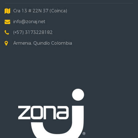
Cra 13 # 22N 37 (Coínca)
info@zonaj.net
(+57) 3173228182
Armenia, Quindío Colombia