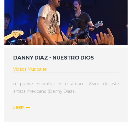
DANNY DIAZ - NUESTRO DIOS
Videos Musicales
se puede encontrar en el álbum -VIviré- de este
artista mexicano (Danny Diaz)...
LEER