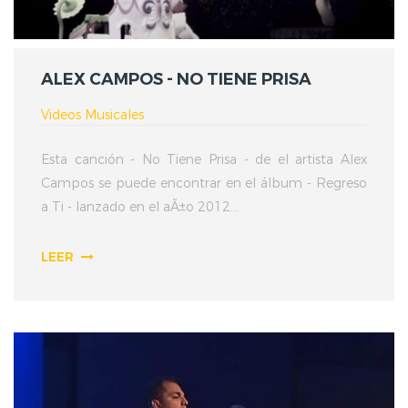
ALEX CAMPOS - NO TIENE PRISA
Videos Musicales
Esta canción - No Tiene Prisa - de el artista Alex
Campos se puede encontrar en el álbum - Regreso
a Ti - lanzado en el aÃ±o 2012...
LEER