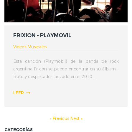
FRIXION - PLAYMOVIL
Videos Musicales
Esta canción (Playmobil) de la banda de rock
argentina Frixion se puede encontrar en su álbum -
Roto y despintado- lanzado en el 2010...
LEER
« Previous
Next »
CATEGORÍAS