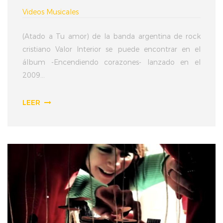
Videos Musicales
(Atado a Tu amor) de la banda argentina de rock
cristiano Valor Interior se puede encontrar en el
álbum -Encendiendo corazones- lanzado en el
2009...
LEER