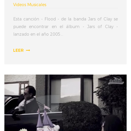
Videos Musicales
Esta canción - Flood - de la banda Jars of Clay se
puede encontrar en el álbum - Jars of Clay -
lanzado en el año 2005...
LEER