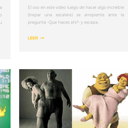
a
El oso en este video luego de hacer algo increíble
o
(trepar una escalera) se arrepiente ante la
u
pregunta -Que haces ahi?- y escapa...
LEER