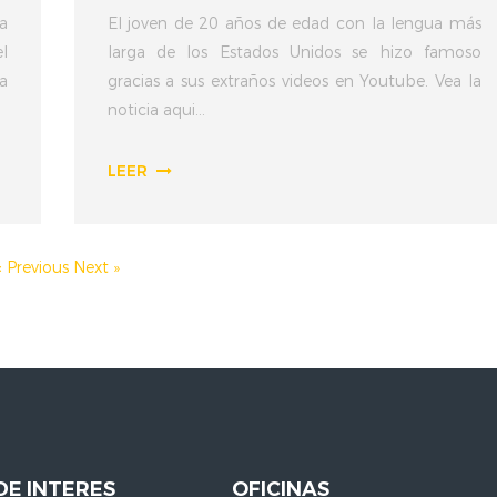
a
El joven de 20 años de edad con la lengua más
l
larga de los Estados Unidos se hizo famoso
a
gracias a sus extraños videos en Youtube. Vea la
noticia aqui...
LEER
« Previous
Next »
DE INTERES
OFICINAS