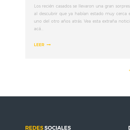
Los recién casados se llevaron una gran sorpres
al descubrir que ya habí­an estado muy cerca e
uno del otro años atrás. Vea esta extraña notici
acá...
LEER
REDES
SOCIALES