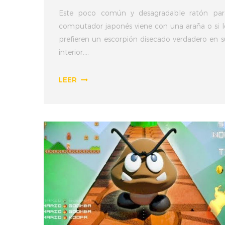
Este poco común y desagradable ratón par
computador japonés viene con una araña o si l
prefieren un escorpión disecado verdadero en s
interior....
LEER