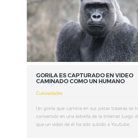
GORILA ES CAPTURADO EN VIDEO
CAMINADO COMO UN HUMANO
Curiosidades
Un gorila que camina en sus patas traseras se h
convertido en una estrella de la Internet luego d
que un video de él ha sido subido a Youtube....