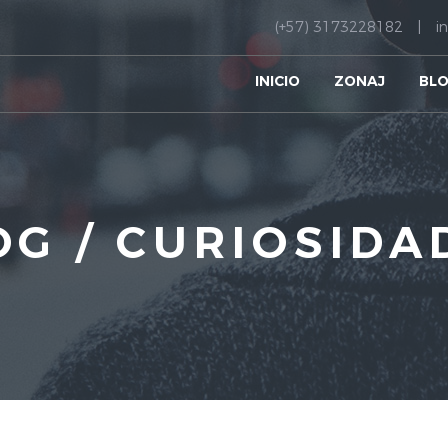
(+57) 3173228182
i
INICIO
ZONAJ
BL
OG / CURIOSIDA