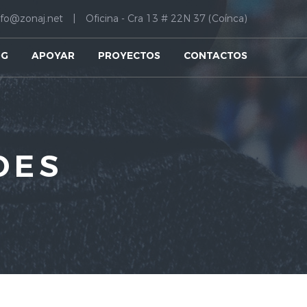
nfo@zonaj.net
Oficina - Cra 13 # 22N 37 (Coínca)
OG
APOYAR
PROYECTOS
CONTACTOS
DES