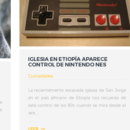
IGLESIA EN ETIOPÍA APARECE
CONTROL DE NINTENDO NES
Curiosidades
La recientemente excavada iglesia de San Jorge
en el país africano de Etiopía nos recuerda de
a
este control de los 80s cuando se mira desde el
e
aire....
LEER