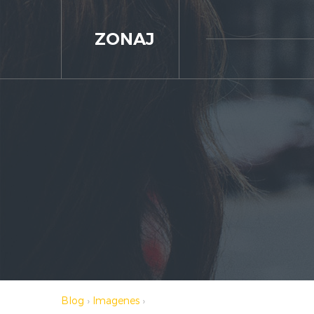
ZONAJ
Blog
›
Imagenes
›