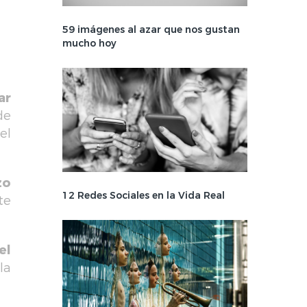
59 imágenes al azar que nos gustan
mucho hoy
ar
de
el
zo
12 Redes Sociales en la Vida Real
te
el
la